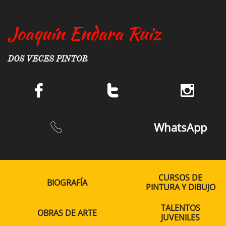
Joaquín Endara Ruiz
DOS VECES PINTOR



WhatsApp

CURSOS DE
BIOGRAFÍA
PINTURA Y DIBUJO
TALENTOS
OBRAS DE ARTE
JUVENILES